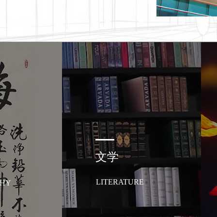
文学
LITERATURE
PHY