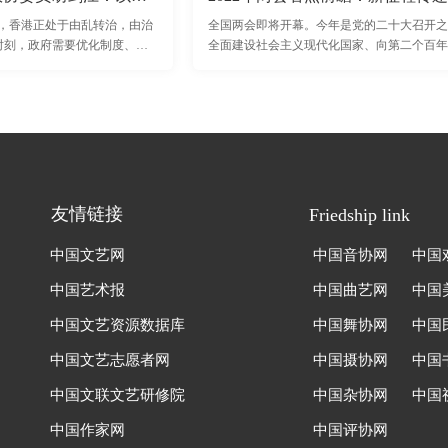
下，香港正处于由乱转治，由治
全国两会即将开幕。今年是党的二十大召开之
时刻，政府需要优化制度、提
全面建设社会主义现代化国家、向第二个百年
国家发展的‘接口’是当前至为
军新征程的重要一年。如何走好新的“赶考路
今年，本届全国人大
友情链接
Friedship link
中国文艺网
中国音协网
中国
中国艺术报
中国曲艺网
中国
中国文艺资源数据库
中国舞协网
中国
中国文艺志愿者网
中国摄协网
中国
中国文联文艺研修院
中国杂协网
中国视
中国作家网
中国评协网