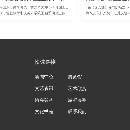
籍山东，拜李可染、黄润华为师，研习国画山
“在《国安法》保驾护航之
物，曾就读于中央美术学院国画系助教进修班
到兴的良好态势。在此关键
学院国画系主任姚有多教授人物高研班。是美
升效益，为香港寻找能够融入
协会会员，在书画界屈指可数。集三重主席于
重
快速链接
新闻中心
展览馆
文艺资讯
艺术欣赏
协会架构
展览展赛
文化书苑
联系我们