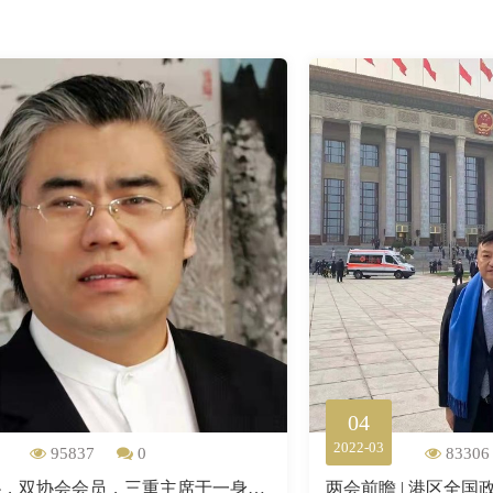
04
2022-03
95837
0
83306
美协书协，双协会会员，三重主席于一身张孝勇画作欣赏