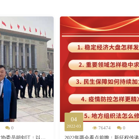
04
2022-03
0
76474
0
两会前瞻 | 港区全国政协委员胡剑江：以北部都会区为基点深化香港融入国家发展大局