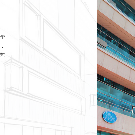
华
，
艺