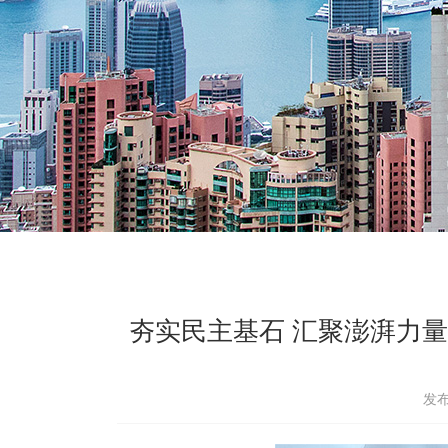
夯实民主基石 汇聚澎湃力
发布