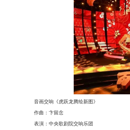
音画交响《虎跃龙腾绘新图》
作曲：卞留念
表演：中央歌剧院交响乐团