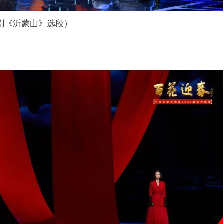
剧《沂蒙山》选段）