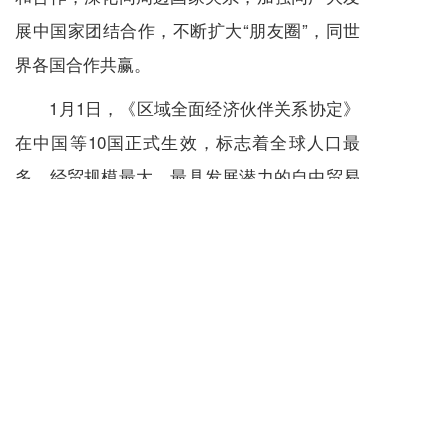
展中国家团结合作，不断扩大“朋友圈”，同世
界各国合作共赢。
1月1日，《区域全面经济伙伴关系协定》
在中国等10国正式生效，标志着全球人口最
多、经贸规模最大、最具发展潜力的自由贸易
区正式落地。阮宗泽表示，积极服务国内开放
发展，将是今年中国外交工作的重点之一。高
质量共建“一带一路”，实施好《区域全面经济
伙伴关系协定》，推进中日韩自贸谈判，推动
实现更深层次的区域经济一体化等都将成为代
表委员讨论的话题。
此外，如何加强国际抗疫合作、共筑全球