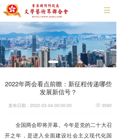
T
o
g
g
l
e
n
a
v
i
g
a
2022年两会看点前瞻：新征程传递哪些
t
发展新信号？
i
o
n
发布日期：2022-03-04 00:00:00
3590
全国两会即将开幕。今年是党的二十大召
开之年，是进入全面建设社会主义现代化国