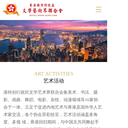
T
o
g
g
l
e
n
a
v
i
g
a
ART ACTIVITIES
t
艺术活动
i
o
港特别行政区文学艺术界联合会集美术、书法、摄
n
影、戏曲、舞蹈、电影、杂技、动漫领域等16家协
会于一体。立足于促进内地艺术与香港及国外华人艺
术家交流，各个协会异彩纷呈，艺术活动涵盖多角
度、多领 域，香港回归期间，与中国文共同舞起手