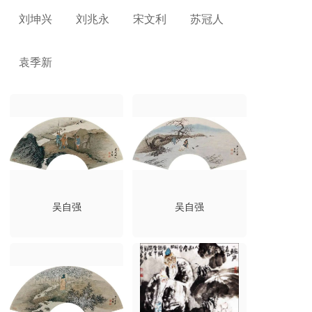
刘坤兴
刘兆永
宋文利
苏冠人
袁季新
吴自强
吴自强