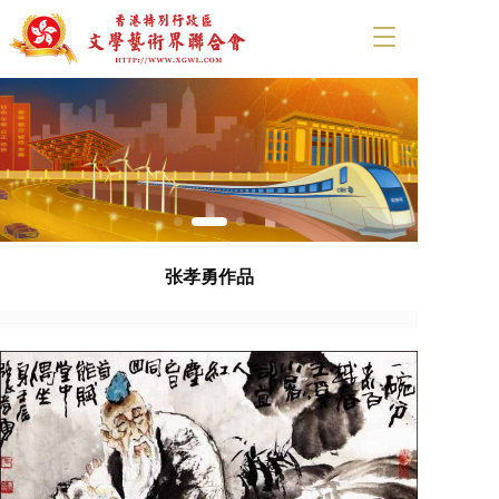
T
o
g
g
l
e
n
a
v
i
g
张孝勇作品
a
t
i
o
n